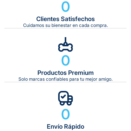
0
Clientes Satisfechos
Tiempo de entrega estimado:
5 a 7 días hábiles
Cuidamos su bienestar en cada compra.
Gratis en compras de $599 o más
10 kg
0
De 11 kg a 20 kg:
De 21 kg a 40 kg:
De 42 kg a 65 kg:
Productos Premium
Solo marcas confiables para tu mejor amigo.
0
Envío Rápido