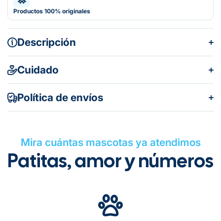
Productos 100% originales
Descripción
Modo de aplicación
Cuidado
Política de envíos
FÓRMULA
Mira cuántas mascotas ya atendimos
Patitas, amor y números
Gratuito en todos los pedidos