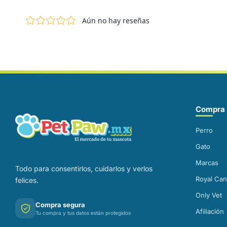
Correo electrónico
Compra 
Perro
Gato
Marcas
Todo para consentirlos, cuidarlos y verlos
Royal Can
felices.
Only Vet
Compra segura
Afiliación
Tu compra y tus datos están protegidos