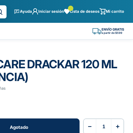
Ayuda
Iniciar sesión
Lista de deseos
Mi carrito
ENVÍO GRATIS
a partir de $599
CARE DRACKAR 120 ML
NCIA)
ñas
−
+
Agotado