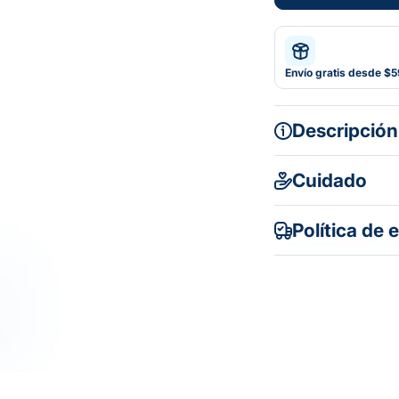
Envío gratis desde $
Descripción
Modo de
Cuidado
Política de 
FÓRMU
Gratuito en to