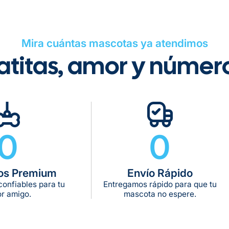
Mira cuántas mascotas ya atendimos
atitas, amor y númer
Tiempo de ent
Gratis en com
De 11 kg a 20 k
De 21 kg a 40 
De 42 kg a 65 
0
0
os Premium
Envío Rápido
onfiables para tu
Entregamos rápido para que tu
r amigo.
mascota no espere.