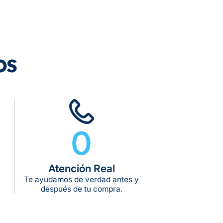
os
rega estimado:
5 a 7 días hábiles
pras de $599 o más
10 kg
g:
kg:
kg:
0
Atención Real
Te ayudamos de verdad antes y
después de tu compra.