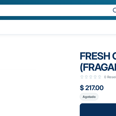
FRESH 
(FRAGA
0 Rese
$ 217.00
Agotado