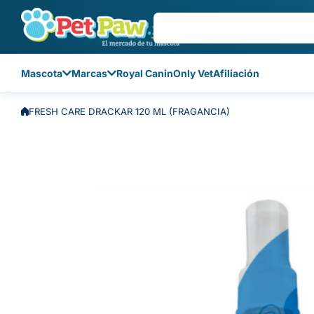
Saltar al contenido
Mascota
Marcas
Royal Canin
Only Vet
Afiliación
FRESH CARE DRACKAR 120 ML (FRAGANCIA)