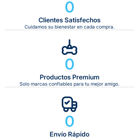
0
Clientes Satisfechos
Tiempo de entrega estimado:
5 a 7 días hábiles
Cuidamos su bienestar en cada compra.
Gratis en compras de $599 o más
10 kg
0
De 11 kg a 20 kg:
De 21 kg a 40 kg:
De 42 kg a 65 kg:
Productos Premium
Solo marcas confiables para tu mejor amigo.
0
Envío Rápido