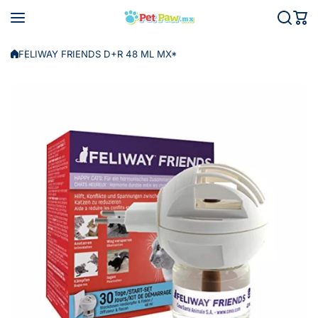
Saltar al contenido
FELIWAY FRIENDS D+R 48 ML MX*