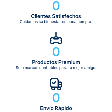
0
Clientes Satisfechos
Tiempo de entrega estimado:
5 a 7 días hábiles
Cuidamos su bienestar en cada compra.
Gratis en compras de $599 o más
10 kg
0
De 11 kg a 20 kg:
De 21 kg a 40 kg:
De 42 kg a 65 kg:
Productos Premium
Solo marcas confiables para tu mejor amigo.
0
Envío Rápido