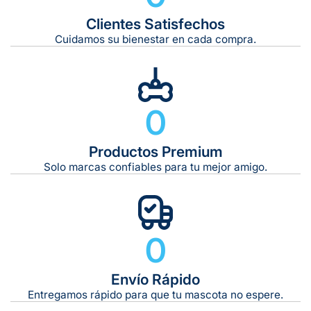
Clientes Satisfechos
Tiempo de entrega estimado:
5 a 7 días hábiles
Cuidamos su bienestar en cada compra.
Gratis en compras de $599 o más
10 kg
0
De 11 kg a 20 kg:
De 21 kg a 40 kg:
De 42 kg a 65 kg:
Productos Premium
Solo marcas confiables para tu mejor amigo.
0
Envío Rápido
Entregamos rápido para que tu mascota no espere.