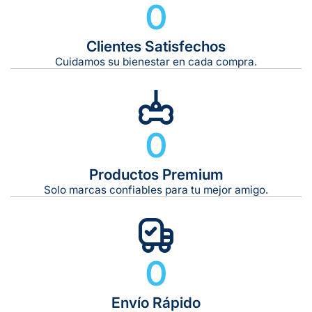
0
Clientes Satisfechos
Tiempo de entrega estimado:
5 a 7 días hábiles
Cuidamos su bienestar en cada compra.
Gratis en compras de $599 o más
10 kg
0
De 11 kg a 20 kg:
De 21 kg a 40 kg:
De 42 kg a 65 kg:
Productos Premium
Solo marcas confiables para tu mejor amigo.
0
Envío Rápido