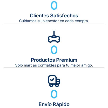
0
Clientes Satisfechos
Tiempo de entrega estimado:
5 a 7 días hábiles
Cuidamos su bienestar en cada compra.
Gratis en compras de $599 o más
10 kg
0
De 11 kg a 20 kg:
De 21 kg a 40 kg:
De 42 kg a 65 kg:
Productos Premium
Solo marcas confiables para tu mejor amigo.
0
Envío Rápido