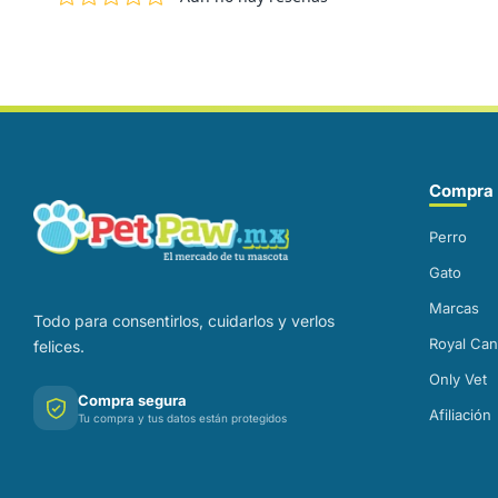
Correo electrónico
Compra 
Perro
Gato
Marcas
Todo para consentirlos, cuidarlos y verlos
Royal Can
felices.
Only Vet
Compra segura
Afiliación
Tu compra y tus datos están protegidos