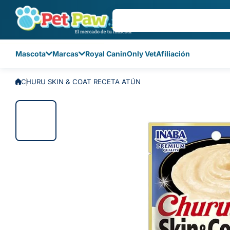
Saltar al contenido
Mascota
Marcas
Royal Canin
Only Vet
Afiliación
CHURU SKIN & COAT RECETA ATÚN