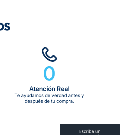
os
dos los pedidos
0
rega estimado:
5 a 7 días hábiles
pras de $599 o más
10 kg
Atención Real
g:
Te ayudamos de verdad antes y
kg:
después de tu compra.
kg: