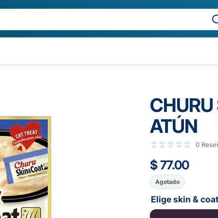
CHURU 
ATÚN
0 Rese
$ 77.00
Agotado
Elige skin & coa