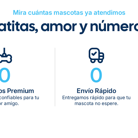
Mira cuántas mascotas ya atendimos
atitas, amor y númer
Gratuito en to
0
0
Tiempo de ent
Gratis en com
os Premium
Envío Rápido
De 11 kg a 20 k
onfiables para tu
Entregamos rápido para que tu
De 21 kg a 40 
r amigo.
mascota no espere.
De 42 kg a 65 