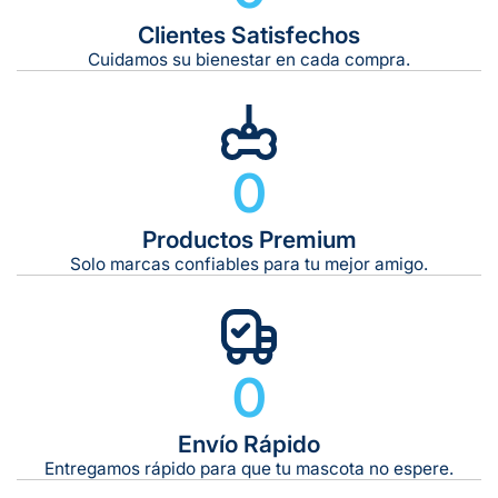
Clientes Satisfechos
Tiempo de entrega estimado:
5 a 7 días hábiles
Cuidamos su bienestar en cada compra.
Gratis en compras de $599 o más
10 kg
0
De 11 kg a 20 kg:
De 21 kg a 40 kg:
De 42 kg a 65 kg:
Productos Premium
Solo marcas confiables para tu mejor amigo.
0
Envío Rápido
Entregamos rápido para que tu mascota no espere.