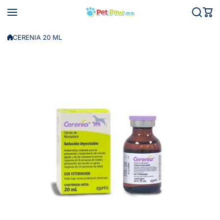
Saltar al contenido
CERENIA 20 ML