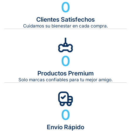
0
Clientes Satisfechos
Tiempo de entrega estimado:
5 a 7 días hábiles
Cuidamos su bienestar en cada compra.
Gratis en compras de $599 o más
10 kg
0
De 11 kg a 20 kg:
De 21 kg a 40 kg:
De 42 kg a 65 kg:
Productos Premium
Solo marcas confiables para tu mejor amigo.
0
Envío Rápido