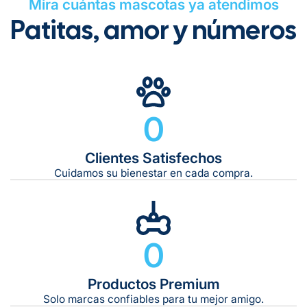
Mira cuántas mascotas ya atendimos
Patitas, amor y números
Gratuito en todos los pedidos
0
Clientes Satisfechos
Tiempo de entrega estimado:
5 a 7 días hábiles
Cuidamos su bienestar en cada compra.
Gratis en compras de $599 o más
10 kg
0
De 11 kg a 20 kg:
De 21 kg a 40 kg:
De 42 kg a 65 kg:
Productos Premium
Solo marcas confiables para tu mejor amigo.