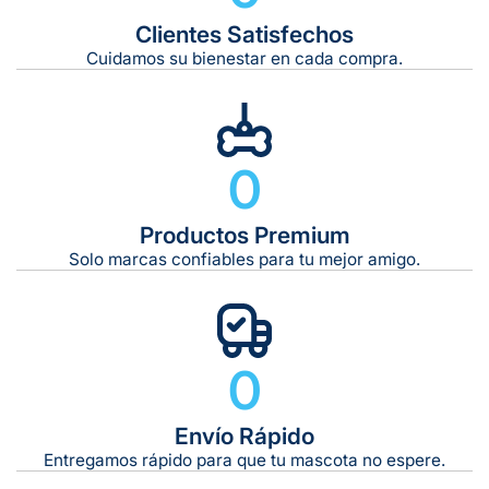
Clientes Satisfechos
Tiempo de entrega estimado:
5 a 7 días hábiles
Cuidamos su bienestar en cada compra.
Gratis en compras de $599 o más
10 kg
0
De 11 kg a 20 kg:
De 21 kg a 40 kg:
De 42 kg a 65 kg:
Productos Premium
Solo marcas confiables para tu mejor amigo.
0
Envío Rápido
Entregamos rápido para que tu mascota no espere.