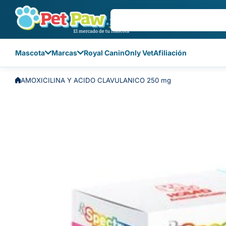
Saltar al contenido
Mascota
Marcas
Royal Canin
Only Vet
Afiliación
AMOXICILINA Y ACIDO CLAVULANICO 250 mg