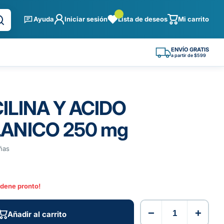
Ayuda
Iniciar sesión
Lista de deseos
Mi carrito
ENVÍO GRATIS
a partir de $599
ILINA Y ACIDO
ANICO 250 mg
ñas
rdene pronto!
−
+
Añadir al carrito