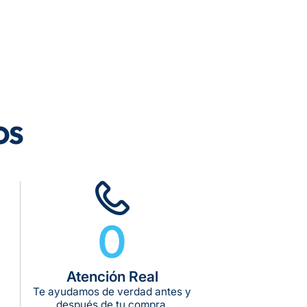
rega estimado:
5 a 7 días hábiles
pras de $599 o más
10 kg
os
g:
kg:
kg:
0
Atención Real
Te ayudamos de verdad antes y
después de tu compra.