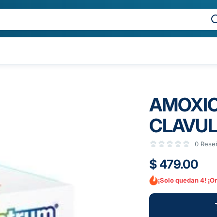
AMOXIC
CLAVUL
0 Rese
$ 479.00
¡Solo quedan 4! ¡O