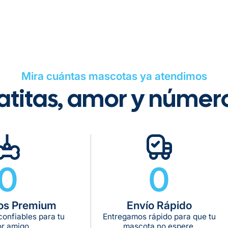
Tiempo de ent
Gratis en com
Mira cuántas mascotas ya atendimos
atitas, amor y númer
De 11 kg a 20 k
De 21 kg a 40 
De 42 kg a 65 
0
0
os Premium
Envío Rápido
onfiables para tu
Entregamos rápido para que tu
r amigo.
mascota no espere.