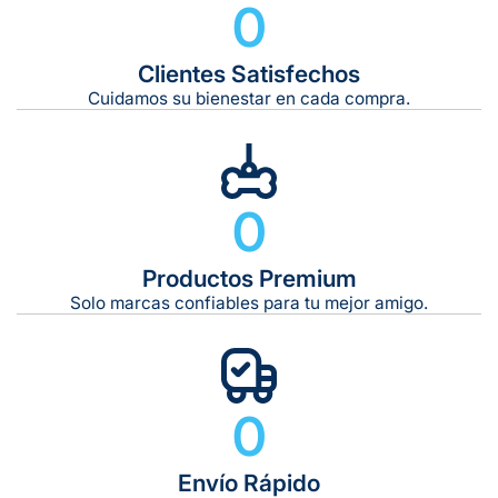
0
Clientes Satisfechos
Tiempo de entrega estimado:
5 a 7 días hábiles
Cuidamos su bienestar en cada compra.
Gratis en compras de $599 o más
10 kg
0
De 11 kg a 20 kg:
De 21 kg a 40 kg:
De 42 kg a 65 kg:
Productos Premium
Solo marcas confiables para tu mejor amigo.
0
Envío Rápido