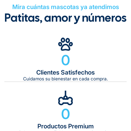
Mira cuántas mascotas ya atendimos
Patitas, amor y números
Gratuito en todos los pedidos
0
Clientes Satisfechos
Tiempo de entrega estimado:
5 a 7 días hábiles
Cuidamos su bienestar en cada compra.
Gratis en compras de $599 o más
10 kg
0
De 11 kg a 20 kg:
De 21 kg a 40 kg:
De 42 kg a 65 kg:
Productos Premium